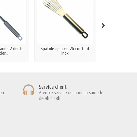
›
iande 2 dents
Spatule ajourée 26 cm tout
Cuillère à spaghet
ier...
inox
Service client
rsé
A votre service du lundi au samedi
de 9h à 18h