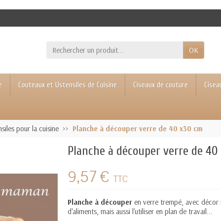
OK
e
Couteaux et Ustensiles de Cuisine
Ciseaux de couture
Cisea
siles pour la cuisine
Planche à découper verre de 40 x30 cm
Planche à découper verre de 40
9,57 €
TTC
Planche à découper
en verre trempé, avec décor 
d'aliments, mais aussi l'utiliser en plan de travail...