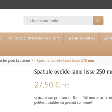
OK
e
Couteaux et Ustensiles de Cuisine
Ciseaux de couture
Cisea
siles pour la cuisine
Spatule ovoïde lame lisse 250 mm
Spatule ovoïde lame lisse 250 
27,50 €
TTC
pro, lame pelle de 250 mm en acier in
Spatule ovoïde
petites quantités du produit concerné!