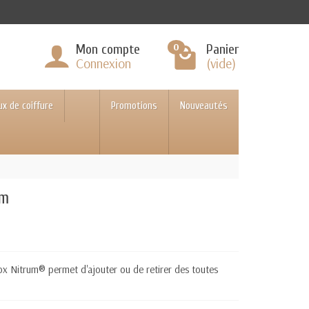
0
Mon compte
Panier
Connexion
(vide)
ux de coiffure
Promotions
Nouveautés
mm
ox Nitrum® permet d'ajouter ou de retirer des toutes