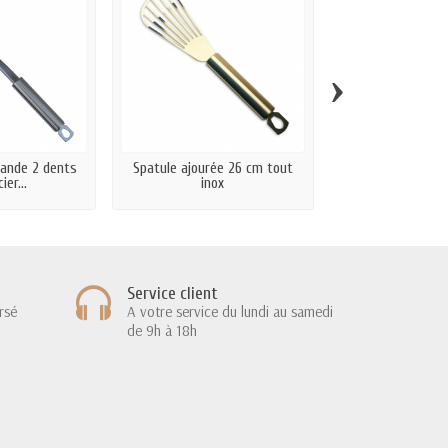
›
iande 2 dents
Spatule ajourée 26 cm tout
Cuillère à spaghet
ier...
inox
Service client
rsé
A votre service du lundi au samedi
de 9h à 18h