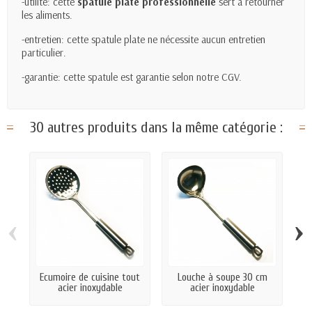
-utilité: cette
spatule plate professionnelle
sert à retourner
les aliments.
-entretien: cette spatule plate ne nécessite aucun entretien
particulier.
-garantie: cette spatule est garantie selon notre CGV.
30 autres produits dans la même catégorie :
‹
›
Ecumoire de cuisine tout
Louche à soupe 30 cm
S
acier inoxydable
acier inoxydable