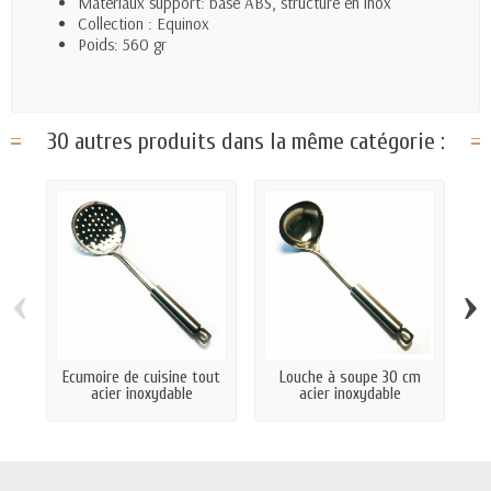
Matériaux support: base ABS, structure en inox
Collection : Equinox
Poids: 560 gr
30 autres produits dans la même catégorie :
‹
›
Ecumoire de cuisine tout
Louche à soupe 30 cm
S
acier inoxydable
acier inoxydable