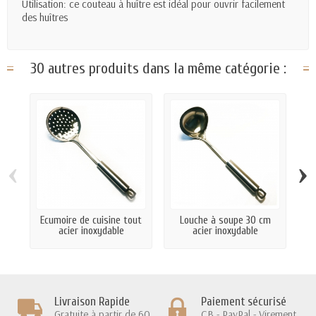
Utilisation: ce couteau à huître est idéal pour ouvrir facilement
des huîtres
30 autres produits dans la même catégorie :
‹
›
Ecumoire de cuisine tout
Louche à soupe 30 cm
S
acier inoxydable
acier inoxydable
Livraison Rapide
Paiement sécurisé
Gratuite à partir de 60
CB - PayPal - Virement