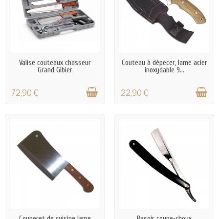
EN STOCK
EN STOCK
Valise couteaux chasseur
Couteau à dépecer, lame acier
Grand Gibier
inoxydable 9...
72,90 €
22,90 €
EN STOCK
EN STOCK
Couperet de cuisine lame
Rasoir coupe‑choux