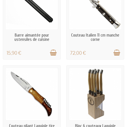
EN STOCK
EN STOCK
Barre aimantée pour
Couteau Italien 11 cm manche
ustensiles de cuisine
corne
15,90 €
72,00 €
EN STOCK
EN STOCK
Couteau pliant Laguiole tire
Bloc 6 couteaux Laguiole