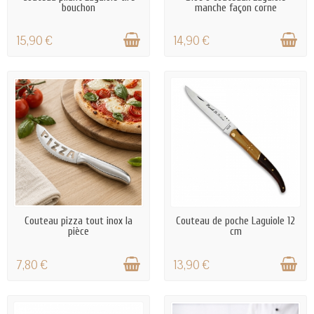
bouchon
manche façon corne
15,90 €
14,90 €
EN STOCK
EN STOCK
Couteau pizza tout inox la
Couteau de poche Laguiole 12
pièce
cm
7,80 €
13,90 €