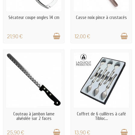
EN STOCK
EN STOCK
Sécateur coupe ongles 14 cm
Casse noix pince à crustacés
21,90 €
12,00 €
EN STOCK
EN STOCK
Couteau à jambon lame
Coffret de 6 cuillères à café
alvéolée sur 2 faces
Tibloc...
25,90 €
13,90 €