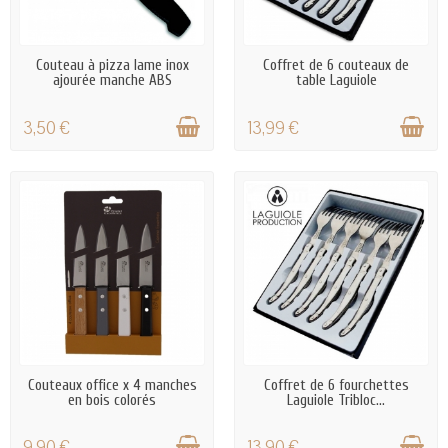
EN STOCK
EN STOCK
Couteau à pizza lame inox
Coffret de 6 couteaux de
ajourée manche ABS
table Laguiole
3,50 €
13,99 €
EN STOCK
EN STOCK
Couteaux office x 4 manches
Coffret de 6 fourchettes
en bois colorés
Laguiole Tribloc...
9,90 €
13,90 €