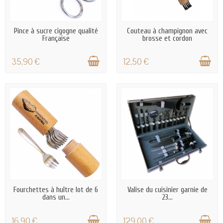
EN STOCK
EN STOCK
Pince à sucre cigogne qualité
Couteau à champignon avec
Française
brosse et cordon
35,90 €
12,50 €
EN STOCK
EN STOCK
Fourchettes à huître lot de 6
Valise du cuisinier garnie de
dans un...
23...
16,90 €
129,00 €