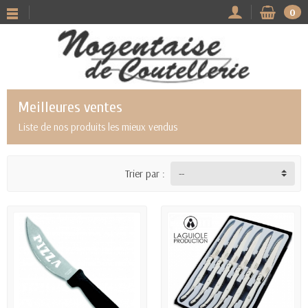
0
Meilleures ventes
Liste de nos produits les mieux vendus
Trier par :