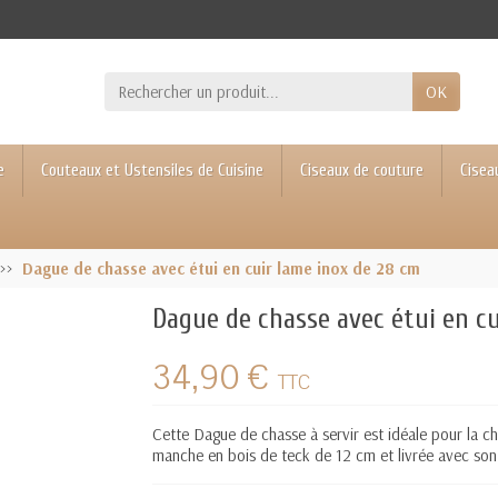
OK
e
Couteaux et Ustensiles de Cuisine
Ciseaux de couture
Cisea
Dague de chasse avec étui en cuir lame inox de 28 cm
Dague de chasse avec étui en cu
34,90 €
TTC
Cette
Dague de chasse
à servir est idéale pour la c
manche en bois de teck de 12 cm et livrée avec so