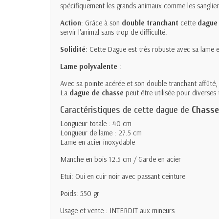
spécifiquement les grands animaux comme les sangliers
Action
: Grâce à son
double tranchant
cette
dagu
servir l'animal sans trop de difficulté.
Solidité
: Cette Dague est très robuste avec sa lame e
Lame polyvalente
:
Avec sa pointe acérée et son double tranchant affûté, l
La
dague de chasse
peut être utilisée pour diverses 
Caractéristiques de cette dague de
Chass
Longueur totale : 40 cm
Longueur de lame : 27.5 cm
Lame en acier inoxydable
Manche en bois 12.5 cm / Garde en acier
Etui: Oui en cuir noir avec passant ceinture
Poids: 550 gr
Usage et vente : INTERDIT aux mineurs