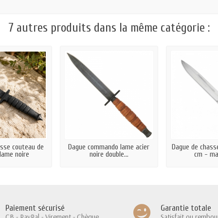
7 autres produits dans la même catégorie :
sse couteau de
Dague commando lame acier
Dague de chasse
lame noire
noire double...
cm - ma
Paiement sécurisé
Garantie totale
CB - PayPal - Virement - Chèque
Satisfait ou rembou