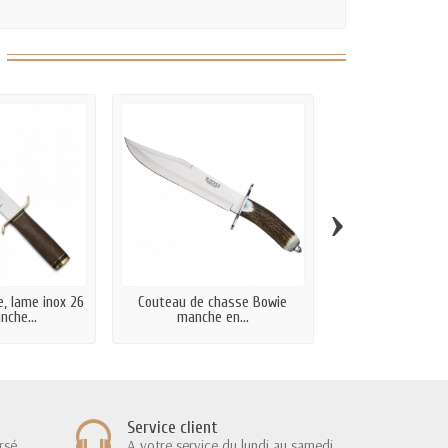
›
, lame inox 26
Couteau de chasse Bowie
Dague de chasse l
nche...
manche en...
cm manch
Service client
rsé
A votre service du lundi au samedi