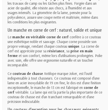
les travaux de camp ou les tâches plus fines. Forgée dans un
acier de qualité, elle résiste aux chocs, à l’humidité et aux
usages intensifs. La géométrie de la lame, pensée pour la
polyvalence, assure une coupe nette et maîtrisée, même dans
les conditions les plus exigeantes.
Un manche en corne de cerf : naturel, solide et unique
Le
manche en véritable corne de cerf
confère à ce couteau
une esthétique noble et sauvage. Chaque corne possède son
propre veinage, rendant chaque couteau
unique
. La corne de
cerf
est appréciée pour sa
résistance
, sa
prise en main
ferme
et son confort, même lors d’utilisations prolongées. Polie
avec soin, elle offre une ergonomie naturelle et un toucher
incomparable.
Ce
couteau de chasse
Antilope marque Joker, est l'outil
indispensable à tout chasseurs. Ce couteau est composé d'une
lame en acier inoxydable de 19 cm fine, le dos est d'une finition
exceptionnelle, le manche de 13 cm est fabriqué en
corne de
cerf
véritable. La lame qui est la partie la plus importante de ce
couteau de chasse est d'un tranchant remarquable et d'une
précision indiscutable.
Un couteau d’exception pour les chasseurs exigeants