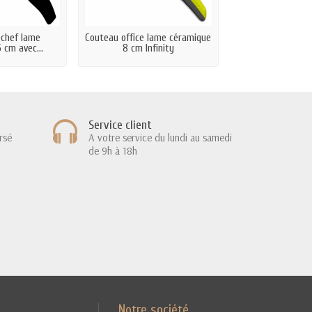
 chef lame
Couteau office lame céramique
Couteau sant
 cm avec...
8 cm Infinity
céramique 
Service client
rsé
A votre service du lundi au samedi
de 9h à 18h
Notre société