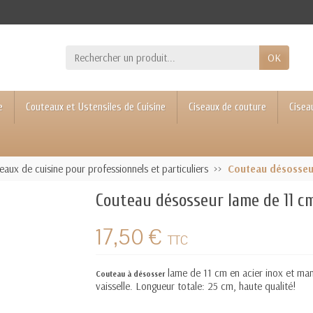
OK
e
Couteaux et Ustensiles de Cuisine
Ciseaux de couture
Cisea
aux de cuisine pour professionnels et particuliers
Couteau désosseu
Couteau désosseur lame de 11 c
17,50 €
TTC
l
ame de 11 cm en acier inox et ma
Couteau à désosser
vaisselle. Longueur totale: 25 cm, haute qualité!