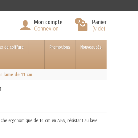
0
Mon compte
Panier
Connexion
(vide)
ux de coiffure
Promotions
Nouveautés
r lame de 11 cm
m
nche ergonomique de 14 cm en ABS, résistant au lave