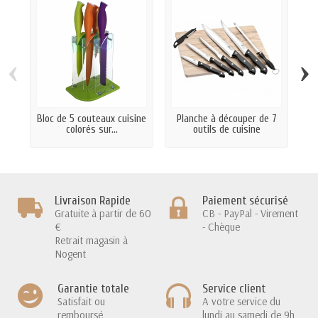
‹
›
Bloc de 5 couteaux cuisine
Planche à découper de 7
C
colorés sur...
outils de cuisine
Livraison Rapide
Paiement sécurisé
Gratuite à partir de 60
CB - PayPal - Virement
€
- Chèque
Retrait magasin à
Nogent
Garantie totale
Service client
Satisfait ou
A votre service du
remboursé
lundi au samedi de 9h