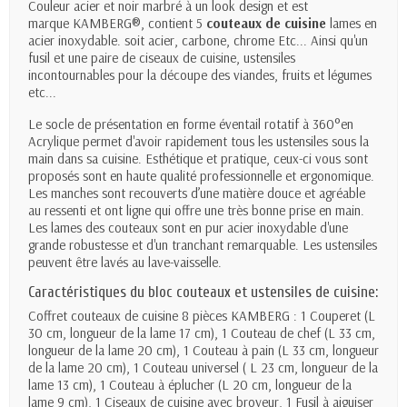
Couleur acier et noir marbré à un look design et est
marque
KAMBERG®,
contient 5
couteaux de cuisine
lames en
acier inoxydable. soit acier, carbone, chrome Etc... Ainsi qu'un
fusil et une paire de ciseaux de cuisine, ustensiles
incontournables pour la découpe des viandes, fruits et légumes
etc...
Le socle de présentation en forme éventail rotatif à
360°en
Acrylique
permet d'avoir rapidement tous les ustensiles sous la
main dans sa cuisine. Esthétique et pratique, ceux-ci vous sont
proposés sont en haute qualité professionnelle et ergonomique.
Les manches sont recouverts d’une matière douce et agréable
au ressenti et ont ligne qui offre une très bonne prise en main.
Les lames des couteaux sont en pur acier inoxydable d'une
grande robustesse et d'un tranchant remarquable. Les ustensiles
peuvent être lavés au lave-vaisselle.
Caractéristiques du bloc couteaux et ustensiles de cuisine:
Coffret couteaux de cuisine 8 pièces KAMBERG : 1
Couperet
(L
30 cm, longueur de la lame 17 cm), 1 Couteau de chef (L 33 cm,
longueur de la lame 20 cm), 1 Couteau à pain (L 33 cm, longueur
de la lame 20 cm), 1 Couteau universel ( L 23 cm, longueur de la
lame 13 cm), 1 Couteau à éplucher (L 20 cm, longueur de la
lame 9 cm), 1 Ciseaux de cuisine avec broyeur, 1 Fusil à aiguiser