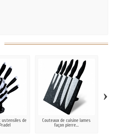
›
t ustensiles de
Couteaux de cuisine lames
Bloc de 5 couteau
 Pradel
façon pierre...
Néo no