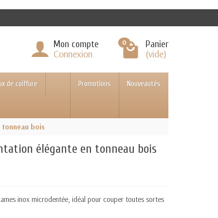
0
Mon compte
Panier
Connexion
(vide)
ux de coiffure
Promotions
Nouveautés
n tonneau bois
entation élégante en tonneau bois
lames inox microdentée, idéal pour couper toutes sortes