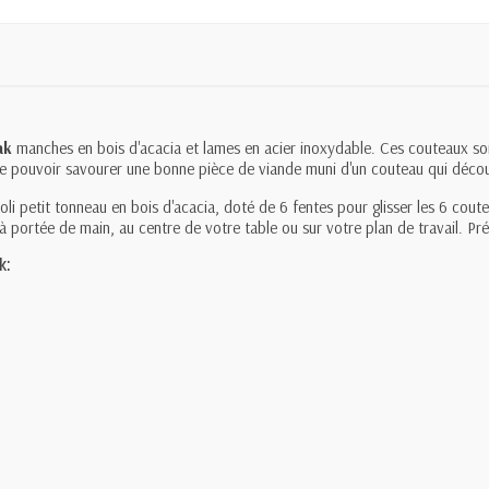
ak
manches en bois d'acacia et lames en acier inoxydable. Ces couteaux so
 de pouvoir savourer une bonne pièce de viande muni d'un couteau qui déco
oli petit tonneau en bois d'acacia, doté de 6 fentes pour glisser les 6 cou
x à portée de main, au centre de votre table ou sur votre plan de travail. Pr
k: