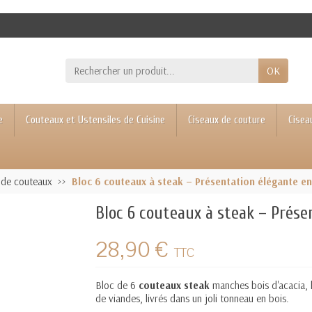
OK
e
Couteaux et Ustensiles de Cuisine
Ciseaux de couture
Cisea
 de couteaux
Bloc 6 couteaux à steak – Présentation élégante e
Bloc 6 couteaux à steak – Prés
28,90 €
TTC
Bloc de 6
couteaux steak
manches bois d'acacia, 
de viandes, livrés dans un joli tonneau en bois.