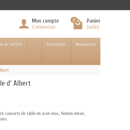
0
Mon compte
Panier
Connexion
(vide)
ux de coiffure
Promotions
Nouveautés
lbert
le d' Albert
 couverts de table en acier inox, finition miroir,
ours.