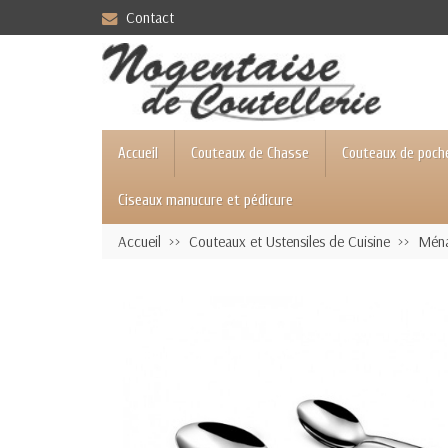
Contact
Accueil
Couteaux de Chasse
Couteaux de poch
Ciseaux manucure et pédicure
Accueil
Couteaux et Ustensiles de Cuisine
Ména