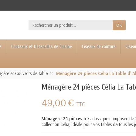
OK
e
Couteaux et Ustensiles de Cuisine
Ciseaux de couture
Cisea
gère et Couverts de table
Ménagère 24 pièces Célia La Table d' A
Ménagère 24 pièces Célia La Tab
49,00 €
TTC
Ménagère 24 pièces
très classique composée de 24
collection Célia, idéale pour vos tables de tous les j