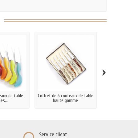
›
eaux de table
Coffret de 6 couteaux de table
Coffret 6 fourche
es...
haute gamme
Laguiole
Service client