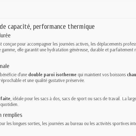
nde capacité, performance thermique
durée
t conçue pour accompagner les journées actives, les déplacements professi
 gamme, elle garantit une hydratation généreuse, durable et parfaitement ma
imale
e bénéficie d’une
double paroi isotherme
qui maintient vos boissons
chau
rréprochable et une qualité gustative préservée.
faite
, idéale pour les sacs à dos, sacs de sport ou sacs de travail. La large
 quotidien.
n remplies
our les longues sorties, les journées au bureau ou les activités sportives in