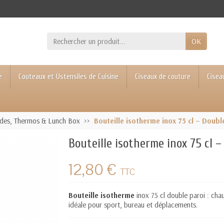
OK
e
Couteaux et Ustensiles de Cuisine
Ciseaux de couture
Cisea
des, Thermos & Lunch Box
Bouteille isotherme inox 75 cl – Doub
Bouteille isotherme inox 75 cl 
12,80 €
TTC
Bouteille isotherme
inox 75 cl double paroi : cha
idéale pour sport, bureau et déplacements.