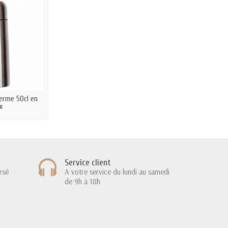
herme 50cl en
x
Service client
rsé
A votre service du lundi au samedi
de 9h à 18h