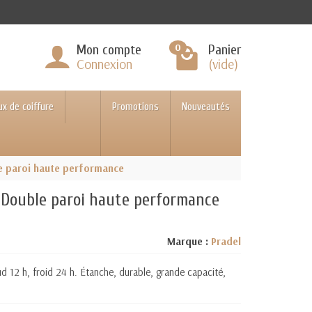
0
Mon compte
Panier
Connexion
(vide)
ux de coiffure
Promotions
Nouveautés
le paroi haute performance
– Double paroi haute performance
Marque :
Pradel
ud 12 h, froid 24 h. Étanche, durable, grande capacité,