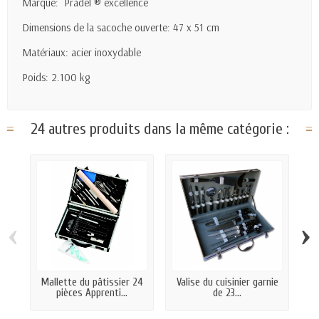
Marque: Pradel ® excellence
Dimensions de la sacoche ouverte: 47 x 51 cm
Matériaux: acier inoxydable
Poids: 2.100 kg
24 autres produits dans la même catégorie :
‹
›
Mallette du pâtissier 24
Valise du cuisinier garnie
V
pièces Apprenti...
de 23...