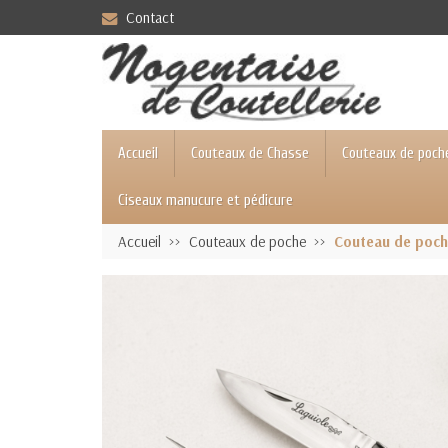
Contact
Accueil
Couteaux de Chasse
Couteaux de poch
Ciseaux manucure et pédicure
Accueil
Couteaux de poche
Couteau de poche