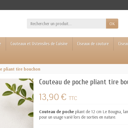
OK
e
Couteaux et Ustensiles de Cuisine
Ciseaux de couture
Cisea
 pliant tire bouchon
Couteau de poche pliant tire b
13,90 €
TTC
Couteau de poche
pliant de 12 cm Le Bougna, lam
pour un usage varié lors de sorties en nature.