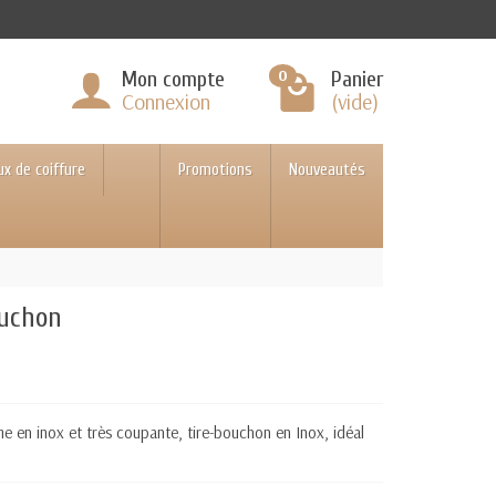
0
Mon compte
Panier
Connexion
(vide)
ux de coiffure
Promotions
Nouveautés
ouchon
e en inox et très coupante, tire-bouchon en Inox, idéal