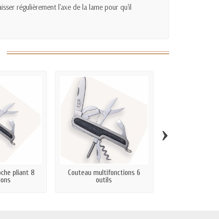
isser régulièrement l'axe de la lame pour qu'il
›
che pliant 8
Couteau multifonctions 6
Couteau pliant 1
ions
outils