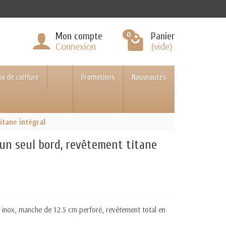
0
Mon compte
Panier
Connexion
(vide)
ux de coiffure
Promotions
Nouveautés
itane intégral
'un seul bord, revêtement titane
 inox, manche de 12.5 cm perforé, r
evêtement total en