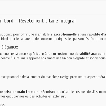
eul bord – Revêtement
titane
intégral
st conçu pour offrir une
maniabilité exceptionnelle
et une
rapidité d’
 idéal pour les amateurs de couteaux tactiques, les passionnés d’outdoor ou
 élégance:
au une
résistance supérieure à la corrosion
, une
durabilité accrue
et
tre l’usure, mais apporte également une finition élégante et sophistiquée.
té exceptionnelle de la lame et du manche / Design premium et aspect métall
une
prise en main ferme et sécurisée
, réduisant les risques de glissemen
ches quotidiennes ou des activités en extérieur.
ée: