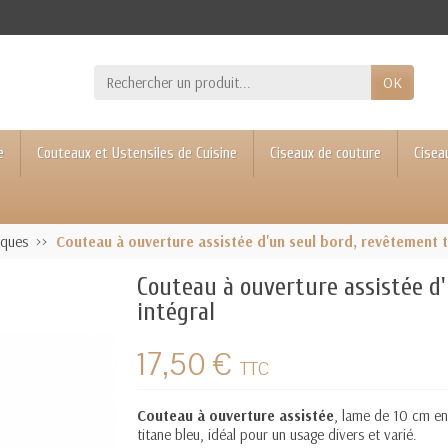
OK
e
Couteaux et Ustensiles de Cuisine
Ciseaux de couture
Cisea
iques
Couteau à ouverture assistée d'un seul bord, revêtement t
Couteau à ouverture assistée d
intégral
17,50 €
TTC
Couteau à ouverture assistée
, lame de 10 cm en
titane
bleu, idéal pour un usage divers et varié.