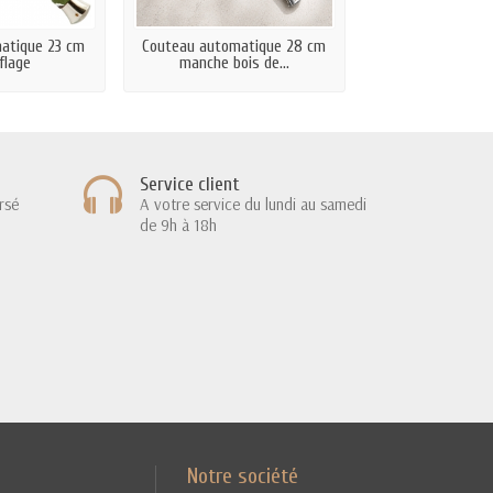
atique 23 cm
Couteau automatique 28 cm
Couteau automa
flage
manche bois de...
Knives M
Service client
rsé
A votre service du lundi au samedi
de 9h à 18h
Notre société