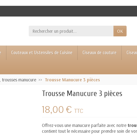
OK
e
Couteaux et Ustensiles de Cuisine
Ciseaux de couture
Cisea
, trousses manucure
Trousse Manucure 3 pièces
Trousse Manucure 3 pièces
18,00 €
TTC
Offrez-vous une manucure parfaite avec notre
trou
contient tout le nécessaire pour prendre soin de vo