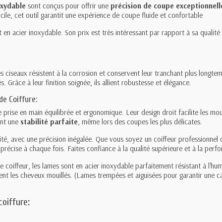
oxydable
sont conçus pour offrir une
précision de coupe exceptionnell
cile, cet outil garantit une expérience de coupe fluide et confortable
 en acier inoxydable. Son prix est très intéressant par rapport à sa qualité 
es ciseaux résistent à la corrosion et conservent leur tranchant plus longt
s. Grâce à leur finition soignée, ils allient robustesse et élégance.
de Coiffure:
e prise en main équilibrée et ergonomique. Leur design droit facilite les mou
ent une
stabilité parfaite
, même lors des coupes les plus délicates.
ité, avec une précision inégalée. Que vous soyez un coiffeur professionnel
 précise à chaque fois. Faites confiance à la qualité supérieure et à la per
 de coiffeur, les lames sont en acier inoxydable parfaitement résistant à l'hum
ent les cheveux mouillés. (Lames trempées et aiguisées pour garantir une 
coiffure
: