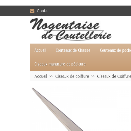
Contact
Accueil
Couteaux de Chasse
Couteaux de poch
Ciseaux manucure et pédicure
Accueil
Ciseaux de coiffure
Ciseaux de Coiffur