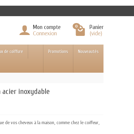
0
Mon compte
Panier
Connexion
(vide)
ux de coiffure
Promotions
Nouveautés
m acier inoxydable
ue de vos cheveux à la maison, comme chez le coiffeur,