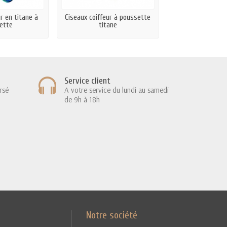
ur en titane à
Ciseaux coiffeur à poussette
Ciseaux de coif
ette
titane
doigts 15
Service client
rsé
A votre service du lundi au samedi
de 9h à 18h
Notre société