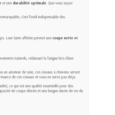
e
et une
durabilité optimale
. Que vous soyez
remarquable, c'est l’outil indispensable des
emps. Leur lame affûtée permet une
coupe nette et
vements naturels, réduisant la fatigue lors d’une
 ou un amateur de soin, ces
ciseaux à cheveux
seront
formance de ces
ciseaux e
t vous ne serez pas déçu.
idité, ce qui est une qualité essentielle pour des
capacité de coupe élevée et une longue durée de vie du