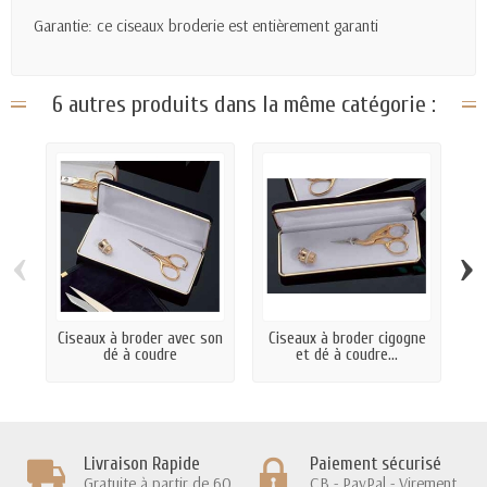
Garantie: ce ciseaux broderie est entièrement garanti
6 autres produits dans la même catégorie :
‹
›
Ciseaux à broder avec son
Ciseaux à broder cigogne
C
dé à coudre
et dé à coudre...
Livraison Rapide
Paiement sécurisé
Gratuite à partir de 60
CB - PayPal - Virement